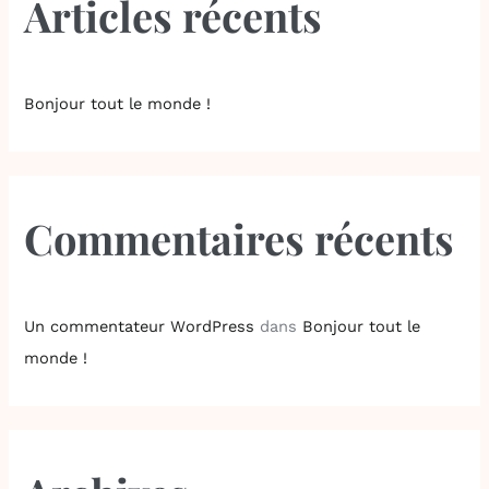
Articles récents
e
r
c
h
Bonjour tout le monde !
e
r
Commentaires récents
:
Un commentateur WordPress
dans
Bonjour tout le
monde !